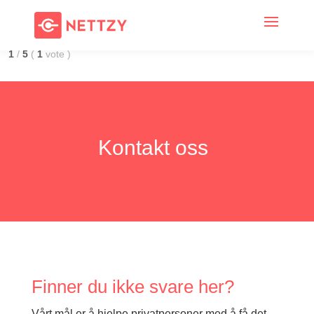
1
/
5
(
1
vote
)
Kontakt oss
Finner du ikke svare her?
Vårt mål er å hjelpe privatpersoner med å få det