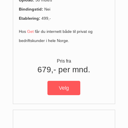
Upload:
50 mbit/s
Bindingstid:
Nei
Etablering:
499,-
Hos
Get
får du internett både til privat og
bedriftskunder i hele Norge.
Pris fra
679,- per mnd.
Velg